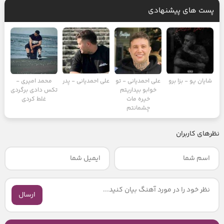
پست های پیشنهادی
شایان یو - بزا برو
علی احمدیانی - تو
علی احمدیانی - پدر
محمد امیری -
خوابو بیداریتم
تکس‌ دادی برگردی
خیره مات
غلط کردی
چشمانتم
نظرهای کاربران
ارسال