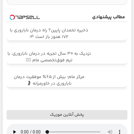
مطالب پیشنهادی
ذخیره تخمدان پایین؟ راه درمان ناباروری با
IVF هنوز باز است 🌱
نزدیک به ۳۰ سال تجربه در درمان ناباروری، با
تیم فوق‌تخصصی مام 👩‍⚕️
مرکز مام؛ بیش از ۶۵٪ موفقیت درمان
ناباروری در خاورمیانه 🤰
پخش آنلاین موزیک